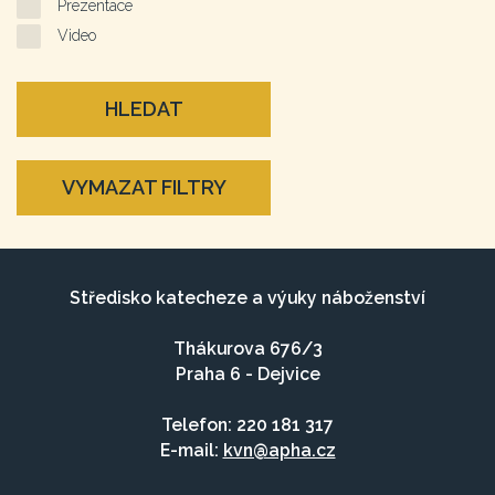
Prezentace
Video
HLEDAT
VYMAZAT FILTRY
Středisko katecheze a výuky náboženství
Thákurova 676/3
Praha 6 - Dejvice
Telefon: 220 181 317
E-mail:
kvn@apha.cz