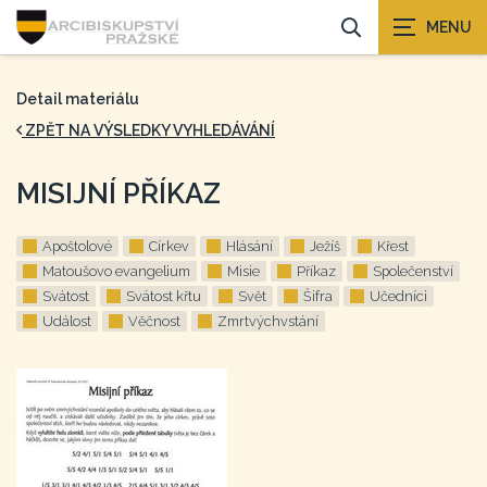
Detail materiálu
ZPĚT NA VÝSLEDKY VYHLEDÁVÁNÍ
MISIJNÍ PŘÍKAZ
Apoštolové
Církev
Hlásání
Ježíš
Křest
Matoušovo evangelium
Misie
Příkaz
Společenství
Svátost
Svátost křtu
Svět
Šifra
Učedníci
Událost
Věčnost
Zmrtvýchvstání