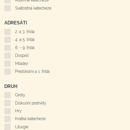
Rodinná katecheze
Svátostná katecheze
ADRESÁTI
2. a 3. třída
4. a 5. třída
6. - 9. třída
Dospělí
Mládež
Předškolní a 1. třída
DRUH
Cesty
Diskusní podněty
Hry
Krátká katecheze
Liturgie