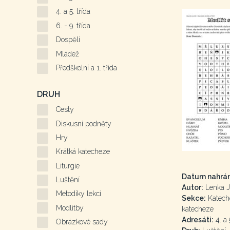
4. a 5. třída
6. - 9. třída
Dospělí
Mládež
Předškolní a 1. třída
DRUH
Cesty
Diskusní podněty
Hry
Krátká katecheze
Liturgie
Datum nahrán
Luštění
Autor:
Lenka J
Metodiky lekcí
Sekce:
Kateche
Modlitby
katecheze
Adresáti:
4. a 5
Obrázkové sady