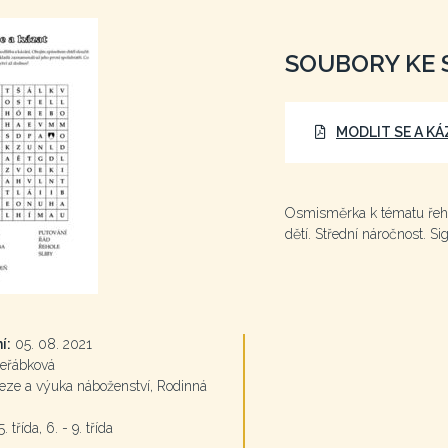
SOUBORY KE 
MODLIT SE A K
Osmisměrka k tématu řehol
dětí. Střední náročnost. S
í:
05. 08. 2021
eřábková
ze a výuka náboženství, Rodinná
. třída, 6. - 9. třída