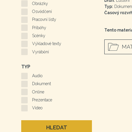
Druh:
Luštění
Obrázky
Typ:
Dokumen
Osvědčení
Časový rozvrh
Pracovní listy
Příběhy
Tento materiá
Scénky
Výkladové texty
MAT
Vyrábění
TYP
Audio
Dokument
Online
Prezentace
Video
HLEDAT