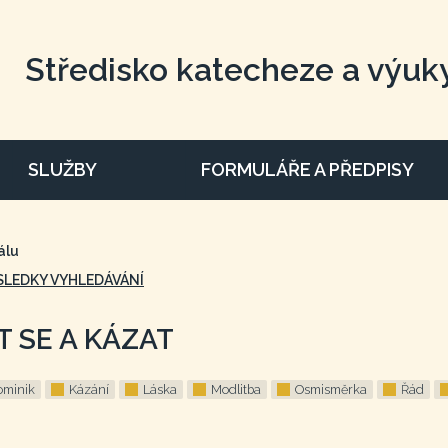
Středisko katecheze a výuk
SLUŽBY
FORMULÁŘE A PŘEDPISY
álu
SLEDKY VYHLEDÁVÁNÍ
T SE A KÁZAT
ominik
Kázání
Láska
Modlitba
Osmisměrka
Řád