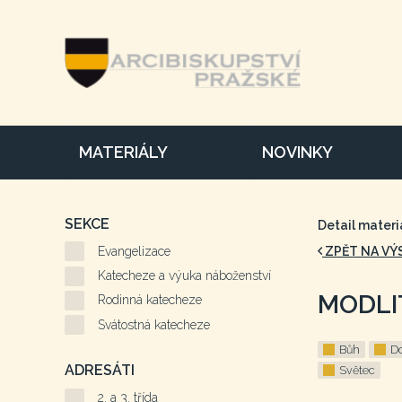
MATERIÁLY
NOVINKY
SEKCE
Detail materi
Evangelizace
ZPĚT NA VÝ
Katecheze a výuka náboženství
MODLI
Rodinná katecheze
Svátostná katecheze
Bůh
D
ADRESÁTI
Světec
2. a 3. třída