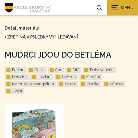
Detail materiálu
ZPĚT NA VÝSLEDKY VYHLEDÁVÁNÍ
MUDRCI JDOU DO BETLÉMA
Betlém
Cesta
Čas
Dítě
Doba vánoční
Herodes
Hledání
Hvězda
Klanění
Matoušovo evangelium
Mudrc
Otázka
Vánoce
Zvěst