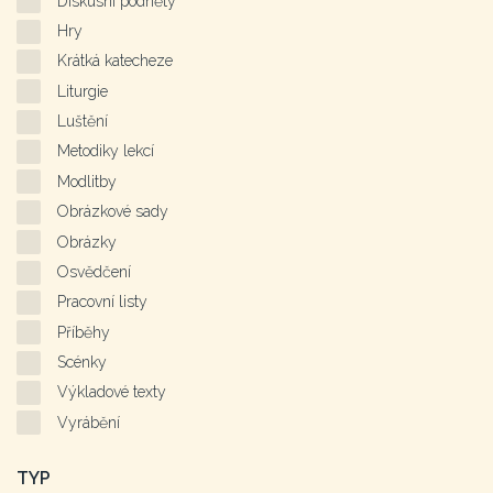
Diskusní podněty
Hry
Krátká katecheze
Liturgie
Luštění
Metodiky lekcí
Modlitby
Obrázkové sady
Obrázky
Osvědčení
Pracovní listy
Příběhy
Scénky
Výkladové texty
Vyrábění
TYP