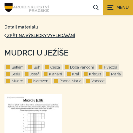
Detail materiálu
ZPĚT NA VÝSLEDKY VYHLEDÁVÁNÍ
MUDRCI U JEŽÍŠE
Betlém
Bůh
Cesta
Doba vánoční
Hvězda
Ježíš
Josef
Klanění
Král
Kristus
Maria
Mudrc
Narození
Panna Maria
Vánoce