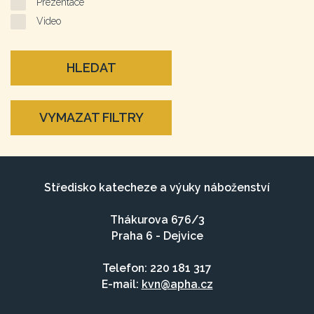
Prezentace
Video
HLEDAT
VYMAZAT FILTRY
Středisko katecheze a výuky náboženství
Thákurova 676/3
Praha 6 - Dejvice
Telefon: 220 181 317
E-mail:
kvn@apha.cz