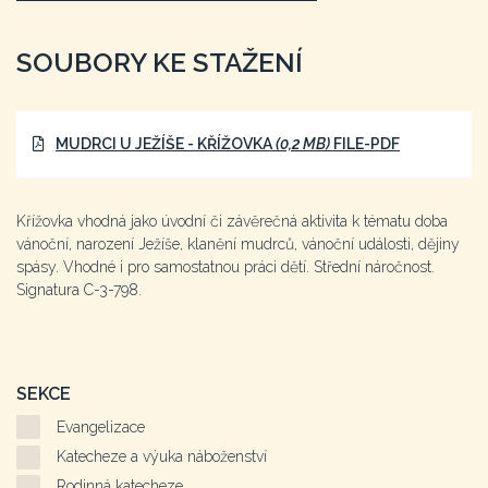
SOUBORY KE STAŽENÍ
MUDRCI U JEŽÍŠE - KŘÍŽOVKA
(0,2 MB)
FILE-PDF
Křížovka vhodná jako úvodní či závěrečná aktivita k tématu doba
vánoční, narození Ježíše, klanění mudrců, vánoční události, dějiny
spásy. Vhodné i pro samostatnou práci dětí. Střední náročnost.
Signatura C-3-798.
SEKCE
Evangelizace
Katecheze a výuka náboženství
Rodinná katecheze