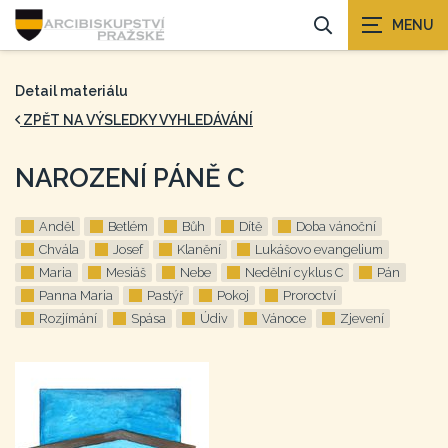
Detail materiálu
ZPĚT NA VÝSLEDKY VYHLEDÁVÁNÍ
NAROZENÍ PÁNĚ C
Anděl
Betlém
Bůh
Dítě
Doba vánoční
Chvála
Josef
Klanění
Lukášovo evangelium
Maria
Mesiáš
Nebe
Nedělní cyklus C
Pán
Panna Maria
Pastýř
Pokoj
Proroctví
Rozjímání
Spása
Údiv
Vánoce
Zjevení