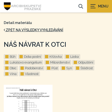
Detail materiálu
ZPĚT NA VÝSLEDKY VYHLEDÁVÁNÍ
NÁŠ NÁVRAT K OTCI
Bůh
Doba postní
Křížovka
Láska
Lukášovo evangelium
Milosrdenství
Odpuštění
Otec
Podobenství
Půst
Syn
Štědrost
Vina
Vlastnost