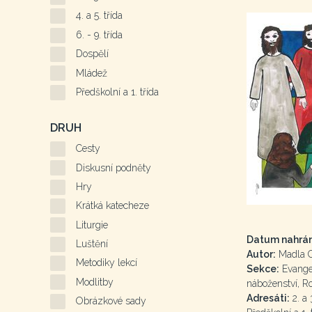
4. a 5. třída
6. - 9. třída
Dospělí
Mládež
Předškolní a 1. třída
DRUH
Cesty
Diskusní podněty
Hry
Krátká katecheze
Liturgie
Datum nahrán
Luštění
Autor:
Madla 
Metodiky lekcí
Sekce:
Evangel
Modlitby
náboženství, R
Adresáti:
2. a 3
Obrázkové sady