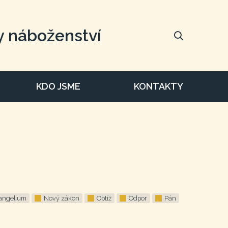
y náboženství
KDO JSME
KONTAKTY
angelium
Nový zákon
Obtíž
Odpor
Pán