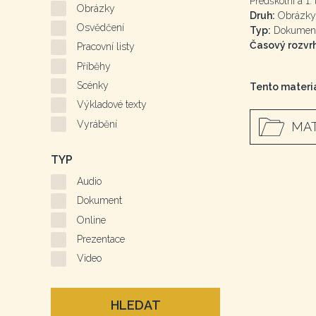
Předškolní a 1. 
Obrázky
Druh:
Obrázky
Osvědčení
Typ:
Dokumen
Časový rozvrh
Pracovní listy
Příběhy
Scénky
Tento materiá
Výkladové texty
Vyrábění
MAT
TYP
Audio
Dokument
Online
Prezentace
Video
HLEDAT