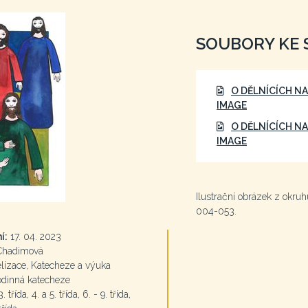
SOUBORY KE 
O DĚLNÍCÍCH NA
IMAGE
O DĚLNÍCÍCH NA
IMAGE
Ilustrační obrázek z okru
004-053.
í:
17. 04. 2023
Chadimová
izace, Katecheze a výuka
odinná katecheze
. třída, 4. a 5. třída, 6. - 9. třída,