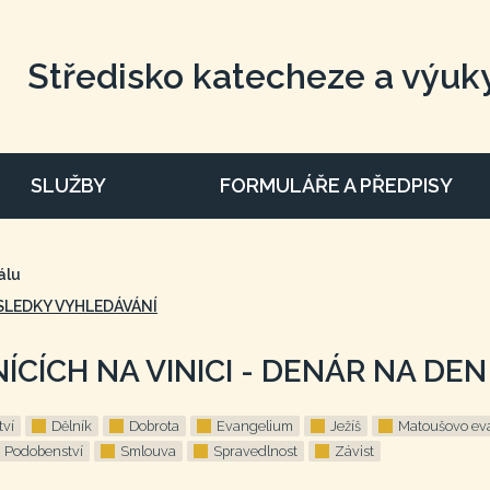
Středisko katecheze a výuk
SLUŽBY
FORMULÁŘE A PŘEDPISY
álu
SLEDKY VYHLEDÁVÁNÍ
ÍCÍCH NA VINICI - DENÁR NA DEN
tví
Dělník
Dobrota
Evangelium
Ježíš
Matoušovo ev
Podobenství
Smlouva
Spravedlnost
Závist