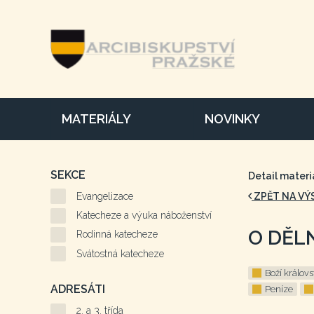
MATERIÁLY
NOVINKY
SEKCE
Detail materi
Evangelizace
ZPĚT NA VÝ
Katecheze a výuka náboženství
O DĚLN
Rodinná katecheze
Svátostná katecheze
Boží královs
ADRESÁTI
Peníze
2. a 3. třída