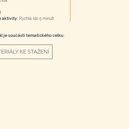
třída
t
 aktivity:
Rychlá (do 5 minut)
l je součástí tematického celku:
ERIÁLY KE STAŽENÍ