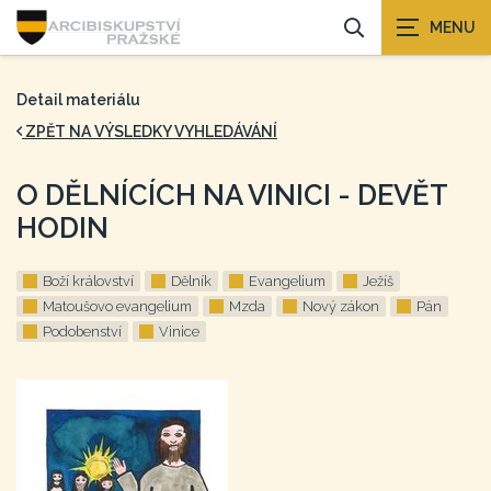
Detail materiálu
ZPĚT NA VÝSLEDKY VYHLEDÁVÁNÍ
O DĚLNÍCÍCH NA VINICI - DEVĚT
HODIN
Boží království
Dělník
Evangelium
Ježíš
Matoušovo evangelium
Mzda
Nový zákon
Pán
Podobenství
Vinice