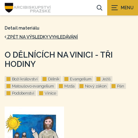
Detail materiálu
ZPĚT NA VÝSLEDKY VYHLEDÁVÁNÍ
O DĚLNÍCÍCH NA VINICI - TŘI
HODINY
Boží království
Dělník
Evangelium
Ježíš
Matoušovo evangelium
Mzda
Nový zákon
Pán
Podobenství
Vinice