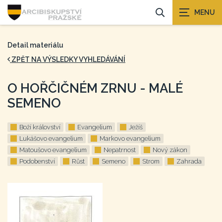
Detail materiálu
ZPĚT NA VÝSLEDKY VYHLEDÁVÁNÍ
O HOŘČIČNÉM ZRNU - MALÉ
SEMENO
Boží království
Evangelium
Ježíš
Lukášovo evangelium
Markovo evangelium
Matoušovo evangelium
Nepatrnost
Nový zákon
Podobenství
Růst
Semeno
Strom
Zahrada