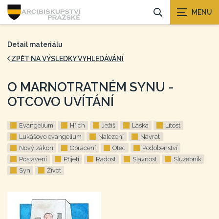
Detail materiálu
ZPĚT NA VÝSLEDKY VYHLEDÁVÁNÍ
O MARNOTRATNÉM SYNU -
OTCOVO UVÍTÁNÍ
Evangelium
Hřích
Ježíš
Láska
Lítost
Lukášovo evangelium
Nalezení
Návrat
Nový zákon
Obrácení
Otec
Podobenství
Postavení
Přijetí
Radost
Slavnost
Služebník
Syn
Život