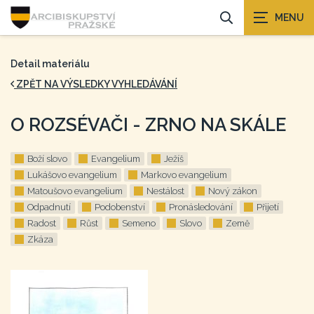
Detail materiálu
ZPĚT NA VÝSLEDKY VYHLEDÁVÁNÍ
O ROZSÉVAČI - ZRNO NA SKÁLE
Boží slovo
Evangelium
Ježíš
Lukášovo evangelium
Markovo evangelium
Matoušovo evangelium
Nestálost
Nový zákon
Odpadnutí
Podobenství
Pronásledování
Přijetí
Radost
Růst
Semeno
Slovo
Země
Zkáza