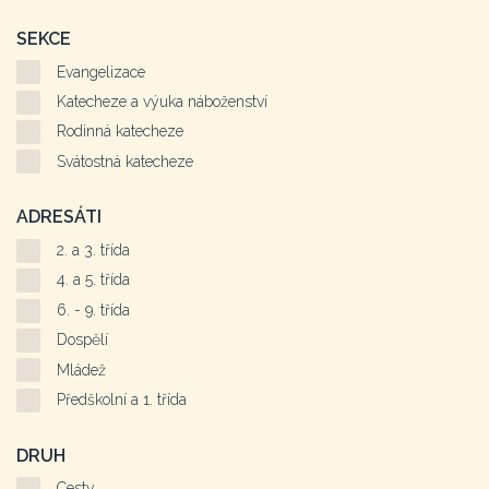
SEKCE
Evangelizace
Katecheze a výuka náboženství
Rodinná katecheze
Svátostná katecheze
ADRESÁTI
2. a 3. třída
4. a 5. třída
6. - 9. třída
Dospělí
Mládež
Předškolní a 1. třída
DRUH
Cesty