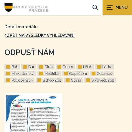
Detail materiálu
ZPĚT NA VÝSLEDKY VYHLEDÁVÁNÍ
ODPUSŤ NÁM
Bůh
Dar
Dluh
Dobro
Hřích
Láska
Milosrdenství
Modlitba
Odpuštění
Otče náš
Podobenství
Schopnost
Spása
Spravedlnost