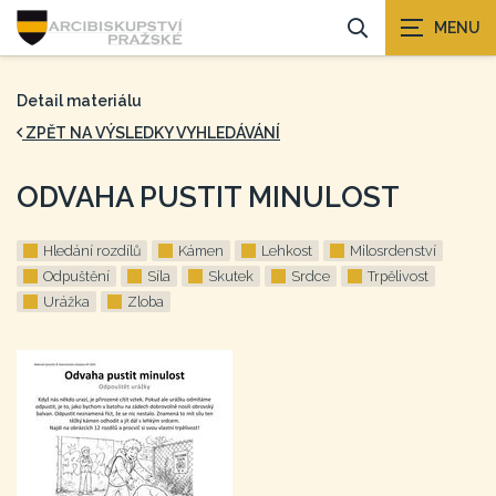
Detail materiálu
ZPĚT NA VÝSLEDKY VYHLEDÁVÁNÍ
ODVAHA PUSTIT MINULOST
Hledání rozdílů
Kámen
Lehkost
Milosrdenství
Odpuštění
Síla
Skutek
Srdce
Trpělivost
Urážka
Zloba