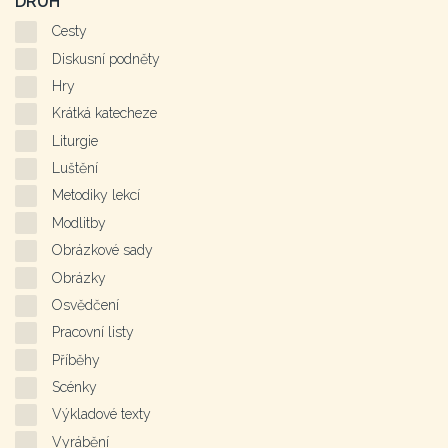
DRUH
Cesty
Diskusní podněty
Hry
Krátká katecheze
Liturgie
Luštění
Metodiky lekcí
Modlitby
Obrázkové sady
Obrázky
Osvědčení
Pracovní listy
Příběhy
Scénky
Výkladové texty
Vyrábění