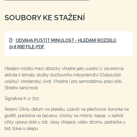
SOUBORY KE STAŽENÍ
ODVAHA PUSTIT MINULOST - HLEDÁNÍ ROZDÍLŮ
(0,6 MB)
FILE-PDF
Hledání rozdílů mezi obrázky vhodné jako úvodní či závěrečná
aktivita k tématu skutky duchovního milosrdenství (Odpouštět
urážky), křesťanský život. Vhodné i pro samostatnou práci dětí.
Střední náročnost.
Signatura K-2-720.
Řešení: Okno, datum na plakátu, uzávěr na plechovce, korunka na
graffiti, prasklina na balvanu, šňůrky na mikině, kapsa u kalhot,
cihly vpravo dole u zdi, vlasy chlapce, větev stromu, podrážka u
bot, tráva u okapu