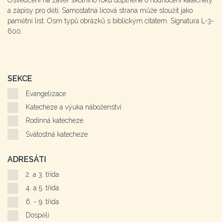
Osvědčení na závěr školního roku doplněné o hodnocení katechety
a zápisy pro děti. Samostatná lícová strana může sloužit jako
pamětní list. Osm typů obrázků s biblickým citátem. Signatura L-3-
600.
SEKCE
Evangelizace
Katecheze a výuka náboženství
Rodinná katecheze
Svátostná katecheze
ADRESÁTI
2. a 3. třída
4. a 5. třída
6. - 9. třída
Dospělí