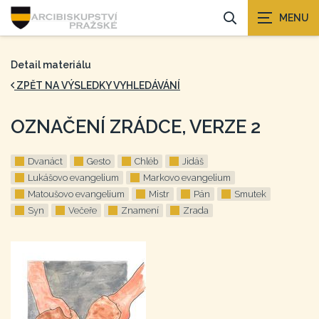
Detail materiálu
ZPĚT NA VÝSLEDKY VYHLEDÁVÁNÍ
OZNAČENÍ ZRÁDCE, VERZE 2
Dvanáct
Gesto
Chléb
Jidáš
Lukášovo evangelium
Markovo evangelium
Matoušovo evangelium
Mistr
Pán
Smutek
Syn
Večeře
Znamení
Zrada