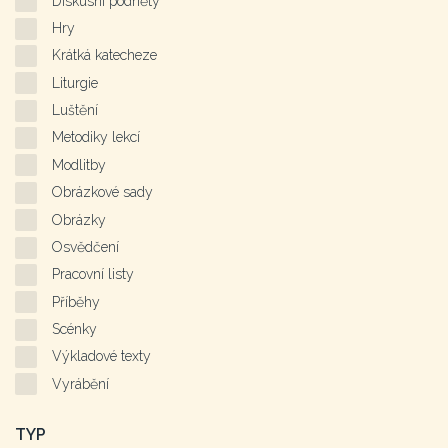
Diskusní podněty
Hry
Krátká katecheze
Liturgie
Luštění
Metodiky lekcí
Modlitby
Obrázkové sady
Obrázky
Osvědčení
Pracovní listy
Příběhy
Scénky
Výkladové texty
Vyrábění
TYP