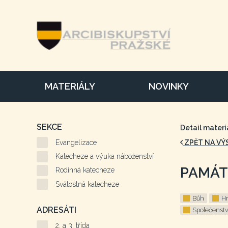
MATERIÁLY
NOVINKY
SEKCE
Detail materi
Evangelizace
ZPĚT NA VÝ
Katecheze a výuka náboženství
PAMÁT
Rodinná katecheze
Svátostná katecheze
Bůh
H
ADRESÁTI
Společenstv
2. a 3. třída