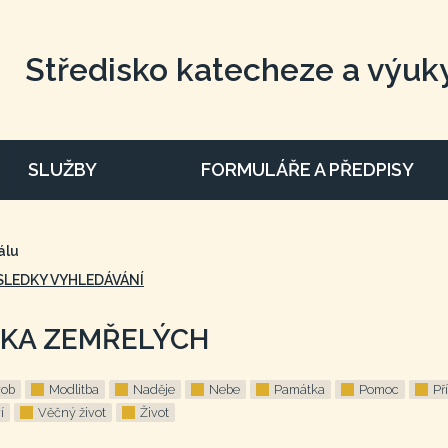
Středisko katecheze a výuk
SLUŽBY
FORMULÁŘE A PŘEDPISY
álu
SLEDKY VYHLEDÁVÁNÍ
KA ZEMŘELÝCH
rob
Modlitba
Naděje
Nebe
Památka
Pomoc
Př
í
Věčný život
Život