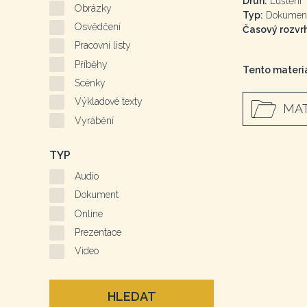
Druh:
Luštění
Obrázky
Typ:
Dokumen
Osvědčení
Časový rozvrh
Pracovní listy
Příběhy
Tento materiá
Scénky
Výkladové texty
MAT
Vyrábění
TYP
Audio
Dokument
Online
Prezentace
Video
HLEDAT