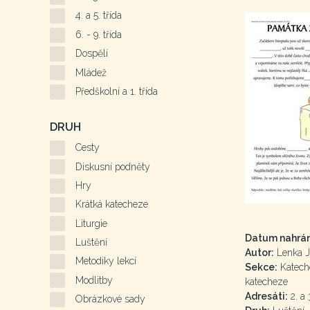
4. a 5. třída
6. - 9. třída
Dospělí
Mládež
Předškolní a 1. třída
DRUH
Cesty
Diskusní podněty
Hry
Krátká katecheze
Liturgie
Datum nahrán
Luštění
Autor:
Lenka J
Metodiky lekcí
Sekce:
Kateche
Modlitby
katecheze
Adresáti:
2. a 
Obrázkové sady