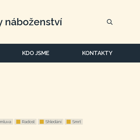
y náboženství
KDO JSME
KONTAKTY
ímluva
Radost
Shledání
Smrt