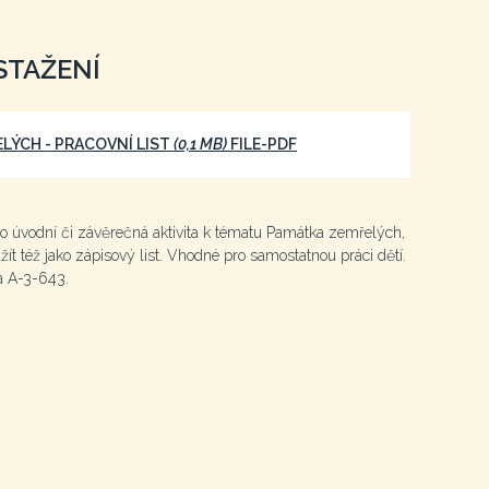
STAŽENÍ
LÝCH - PRACOVNÍ LIST
(0,1 MB)
FILE-PDF
ako úvodní či závěrečná aktivita k tématu Památka zemřelých,
žít též jako zápisový list. Vhodné pro samostatnou práci dětí.
a A-3-643.