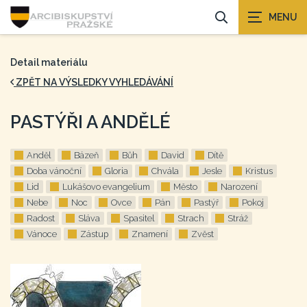
Detail materiálu
ZPĚT NA VÝSLEDKY VYHLEDÁVÁNÍ
PASTÝŘI A ANDĚLÉ
Anděl
Bázeň
Bůh
David
Dítě
Doba vánoční
Gloria
Chvála
Jesle
Kristus
Lid
Lukášovo evangelium
Město
Narození
Nebe
Noc
Ovce
Pán
Pastýř
Pokoj
Radost
Sláva
Spasitel
Strach
Stráž
Vánoce
Zástup
Znamení
Zvěst