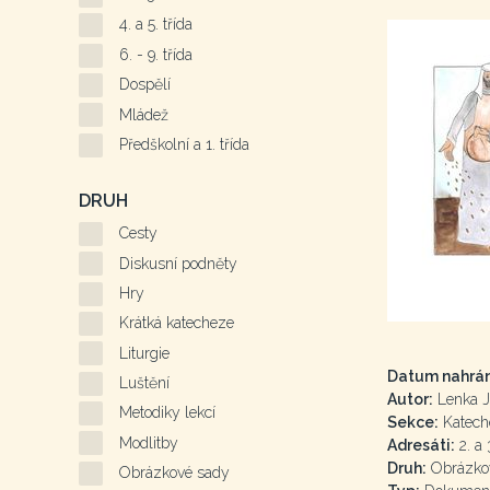
4. a 5. třída
6. - 9. třída
Dospělí
Mládež
Předškolní a 1. třída
DRUH
Cesty
Diskusní podněty
Hry
Krátká katecheze
Liturgie
Datum nahrán
Luštění
Autor:
Lenka J
Metodiky lekcí
Sekce:
Katech
Modlitby
Adresáti:
2. a 3
Druh:
Obrázko
Obrázkové sady