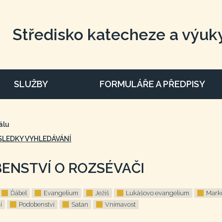
Středisko katecheze a výuk
SLUŽBY
FORMULÁŘE A PŘEDPISY
álu
SLEDKY VYHLEDÁVÁNÍ
ENSTVÍ O ROZSÉVAČI
Ďábel
Evangelium
Ježíš
Lukášovo evangelium
Mark
í
Podobenství
Satan
Vnímavost