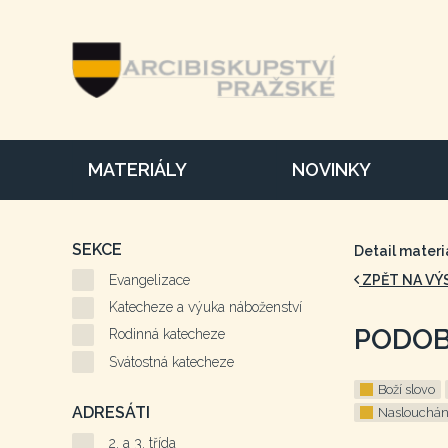
MATERIÁLY
NOVINKY
SEKCE
Detail materi
Evangelizace
ZPĚT NA VÝ
Katecheze a výuka náboženství
PODOB
Rodinná katecheze
Svátostná katecheze
Boží slovo
ADRESÁTI
Naslouchán
2. a 3. třída