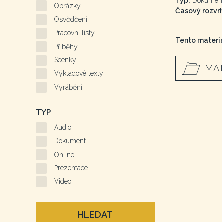
Typ:
Dokumen
Obrázky
Časový rozvrh
Osvědčení
Pracovní listy
Tento materiá
Příběhy
Scénky
MAT
Výkladové texty
Vyrábění
TYP
Audio
Dokument
Online
Prezentace
Video
HLEDAT