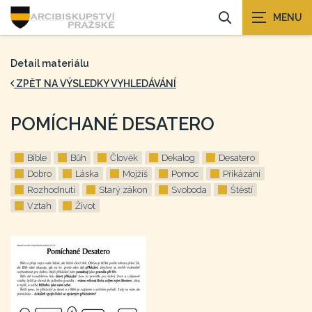
Detail materiálu
ZPĚT NA VÝSLEDKY VYHLEDÁVÁNÍ
POMÍCHANÉ DESATERO
Bible
Bůh
Člověk
Dekalog
Desatero
Dobro
Láska
Mojžíš
Pomoc
Přikázání
Rozhodnutí
Starý zákon
Svoboda
Štěstí
Vztah
Život