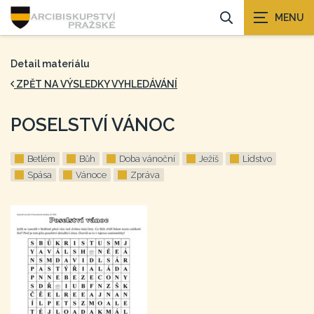
Detail materiálu
ZPĚT NA VÝSLEDKY VYHLEDÁVÁNÍ
POSELSTVÍ VÁNOC
Betlém
Bůh
Doba vánoční
Ježíš
Lidstvo
Spása
Vánoce
Zpráva