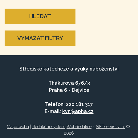
HLEDAT
VYMAZAT FILTRY
Středisko katecheze a výuky náboženství
Thákurova 676/3
Praha 6 - Dejvice
Telefon: 220 181 317
E-mail:
kvn@apha.cz
Mapa webu
|
Redakční systém
WebRedakce
-
NETservis s.r.o.
©
2026