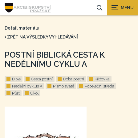
Detail materiálu
ZPĚT NA VÝSLEDKY VYHLEDÁVÁNÍ
POSTNÍ BIBLICKÁ CESTA K
NEDĚLNÍMU CYKLU A
Bible
Cesta postní
Doba postní
Křížovka
Nedělní cyklus A
Písmo svaté
Popeleční středa
Půst
Úkol