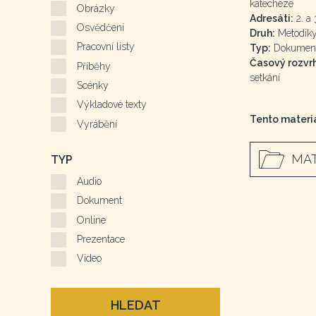
katecheze
Obrázky
Adresáti:
2. a 3
Osvědčení
Druh:
Metodiky 
Pracovní listy
Typ:
Dokumen
Časový rozvrh
Příběhy
setkání
Scénky
Výkladové texty
Tento materiá
Vyrábění
MAT
TYP
Audio
Dokument
Online
Prezentace
Video
HLEDAT