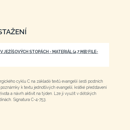
STAŽENÍ
V JEŽÍŠOVÝCH STOPÁCH - MATERIÁL
(4,7 MB)
FILE-
rgického cyklu C na základě textů evangelií šesti postních
poznámky k textu jednotlivých evangelií, krátké představení
vota a návrh aktivit na týden. Lze ji využít v dětských
dinách. Signatura C-4-753.