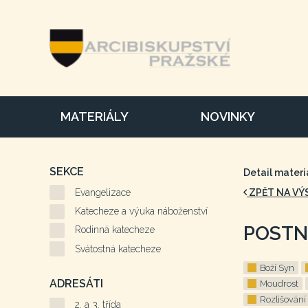
MATERIÁLY
NOVINKY
SEKCE
Detail materi
Evangelizace
ZPĚT NA VÝ
Katecheze a výuka náboženství
POSTN
Rodinná katecheze
Svátostná katecheze
Boží Syn
ADRESÁTI
Moudrost
Rozlišování
2. a 3. třída