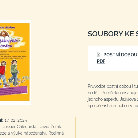
SOUBORY KE 
POSTNÍ DOBOU 
PDF
Průvodce postní dobou litu
nedělí. Pomůcka obsahuje 
jednoho aspektu Ježíšova ži
společenstvích nebo i v ro
í:
17. 02. 2025
Dossier Catechista, David Žofák
ze a výuka náboženství, Rodinná