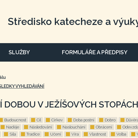
Středisko katecheze a výuk
SLUŽBY
FORMULÁŘE A PŘEDPISY
álu
SLEDKY VYHLEDÁVÁNÍ
Í DOBOU V JEŽÍŠOVÝCH STOPÁC
Budoucnost
Cíl
Církev
Doba postní
Dobro
Důvěr
Naděje
Následování
Naslouchání
Obrácení
Odevzda
Síla
Tradice
Učení
Víra
Vlastnost
Volba