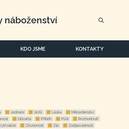
y náboženství
KDO JSME
KONTAKTY
H
a
Jednání
Ježíš
Láska
Milosrdenství
nost
Odvaha
Příběh
Půst
Rozhodnutí
Vytrvalost
Zkušenost
Zlo
Zodpovědnost