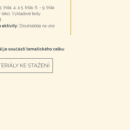
. třída, 4. a 5. třída, 6. - 9. třída
lekcí, Výkladové texty
t
 aktivity:
Dlouhodobá na více
l je součástí tematického celku:
ERIÁLY KE STAŽENÍ