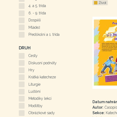
Život
4. a 5. třída
6. - 9. třída
Dospělí
Mládež
Předškolní a 1. třída
DRUH
Cesty
Diskusní podněty
Hry
Krátká katecheze
Liturgie
Luštění
Metodiky lekcí
Datum nahrán
Modlitby
Autor:
Časopis 
Sekce:
Kateche
Obrázkové sady