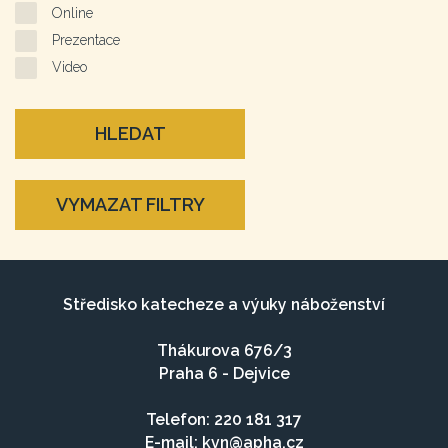
Online
Prezentace
Video
HLEDAT
VYMAZAT FILTRY
Středisko katecheze a výuky náboženství
Thákurova 676/3
Praha 6 - Dejvice
Telefon: 220 181 317
E-mail:
kvn@apha.cz