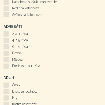
Katecheze a výuka náboženství
Rodinná katecheze
Svátostná katecheze
ADRESÁTI
2. a 3. třída
4. a 5. třída
6. - 9. třída
Dospělí
Mládež
Předškolní a 1. třída
DRUH
Cesty
Diskusní podněty
Hry
Krátká katecheze