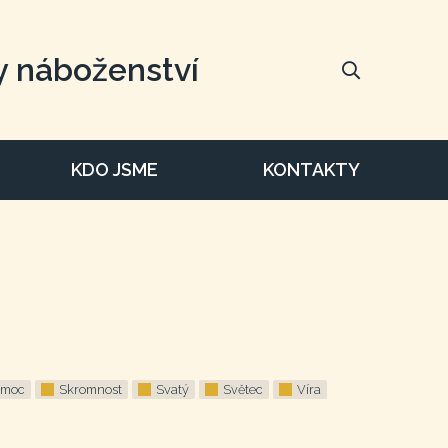
y náboženství
KDO JSME
KONTAKTY
omoc
Skromnost
Svatý
Světec
Víra