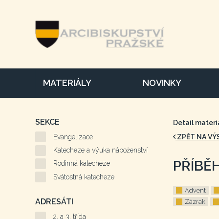
MATERIÁLY
NOVINKY
SEKCE
Detail materi
Evangelizace
ZPĚT NA VÝ
Katecheze a výuka náboženství
PŘÍBĚ
Rodinná katecheze
Svátostná katecheze
Advent
ADRESÁTI
Zázrak
2. a 3. třída