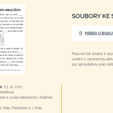
SOUBORY KE 
PŘÍBĚH O BISKU
Pracovní list vhodný k se
úvodní či závěrečnou aktiv
pro samostatnou práci dětí
í:
03. 12. 2021
eřábková
ze a výuka náboženství, Rodinná
3. třída, Předškolní a 1. třída