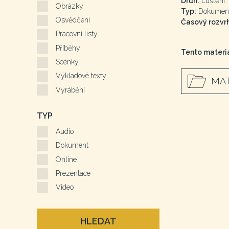
Druh:
Luštění
Obrázky
Typ:
Dokumen
Osvědčení
Časový rozvrh
Pracovní listy
Příběhy
Tento materiá
Scénky
Výkladové texty
MAT
Vyrábění
TYP
Audio
Dokument
Online
Prezentace
Video
HLEDAT