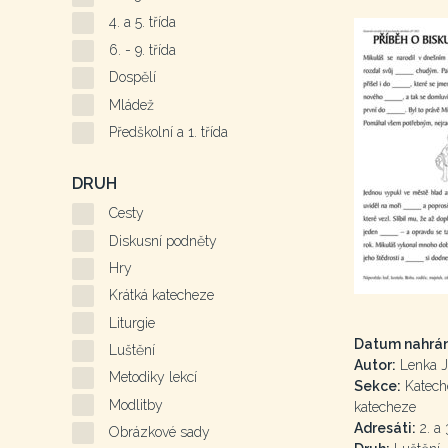
4. a 5. třída
6. - 9. třída
Dospělí
Mládež
Předškolní a 1. třída
DRUH
Cesty
Diskusní podněty
Hry
Krátká katecheze
Liturgie
Datum nahrán
Luštění
Autor:
Lenka J
Metodiky lekcí
Sekce:
Kateche
Modlitby
katecheze
Adresáti:
2. a 
Obrázkové sady