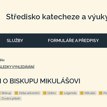
Středisko katecheze a výuk
SLUŽBY
FORMULÁŘE A PŘEDPISY
álu
SLEDKY VYHLEDÁVÁNÍ
H O BISKUPU MIKULÁŠOVI
Biskup
Doba adventní
Dobro
Legenda
Mikuláš
P
Životní příběh