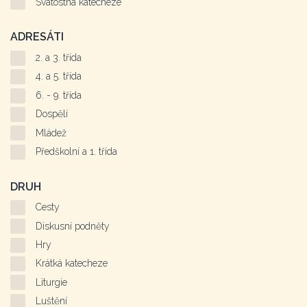
Svátostná katecheze
ADRESÁTI
2. a 3. třída
4. a 5. třída
6. - 9. třída
Dospělí
Mládež
Předškolní a 1. třída
DRUH
Cesty
Diskusní podněty
Hry
Krátká katecheze
Liturgie
Luštění