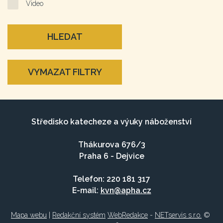
Video
HLEDAT
VYMAZAT FILTRY
Středisko katecheze a výuky náboženství
Thákurova 676/3
Praha 6 - Dejvice
Telefon: 220 181 317
E-mail:
kvn@apha.cz
Mapa webu
|
Redakční systém
WebRedakce
-
NETservis s.r.o.
©