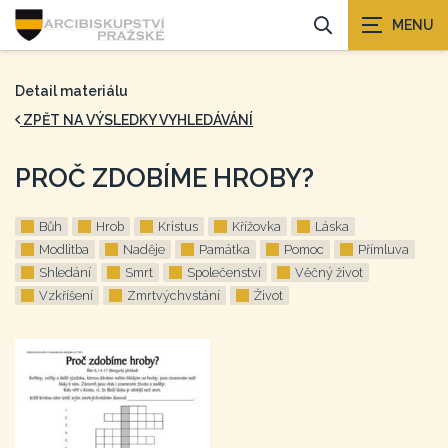
Detail materiálu
ZPĚT NA VÝSLEDKY VYHLEDÁVÁNÍ
PROČ ZDOBÍME HROBY?
Bůh
Hrob
Kristus
Křížovka
Láska
Modlitba
Naděje
Památka
Pomoc
Přímluva
Shledání
Smrt
Společenství
Věčný život
Vzkříšení
Zmrtvýchvstání
Život