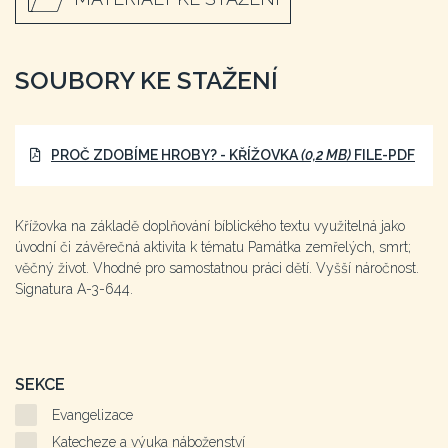
SOUBORY KE STAŽENÍ
PROČ ZDOBÍME HROBY? - KŘÍŽOVKA
(0,2 MB)
FILE-PDF
Křížovka na základě doplňování bíblického textu využitelná jako
úvodní či závěrečná aktivita k tématu Památka zemřelých, smrt;
věčný život. Vhodné pro samostatnou práci dětí. Vyšší náročnost.
Signatura A-3-644.
SEKCE
Evangelizace
Katecheze a výuka náboženství