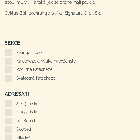
spolu mluvili - a také, jak se z toho mají poučit.
Cyklus Bůh zachraňuje 19/32. Signatura G-1-783.
SEKCE
Evangelizace
Katecheze a výuka náboženství
Rodinná katecheze
Svátostná katecheze
ADRESÁTI
2. a 3. třída
4. a 5. třída
6. - 9. třída
Dospělí
Mládež