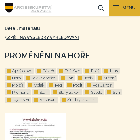
Detail materiálu
ZPĚT NA VÝSLEDKY VYHLEDÁVÁNÍ
PROMĚNĚNÍ NA HOŘE
Apoštolové
Bázeň
Boží Syn
Eliáš
Hlas
Hora
Jakub apoštol
Jan
Ježíš
Mlčení
Mojžíš
Oblak
Petr
Pocit
Poslušnost
Proměna
Stan
Starý zákon
Světlo
Syn
Tajemství
Vzkříšení
Zmrtvýchvstání