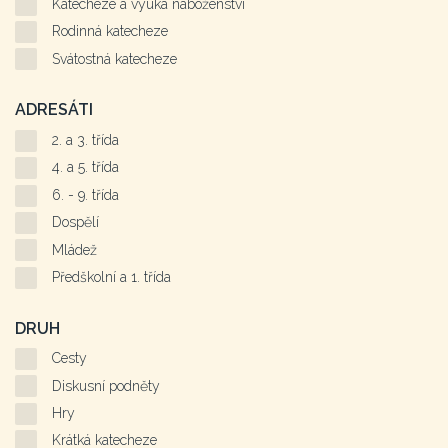
Katecheze a výuka náboženství
Rodinná katecheze
Svátostná katecheze
ADRESÁTI
2. a 3. třída
4. a 5. třída
6. - 9. třída
Dospělí
Mládež
Předškolní a 1. třída
DRUH
Cesty
Diskusní podněty
Hry
Krátká katecheze