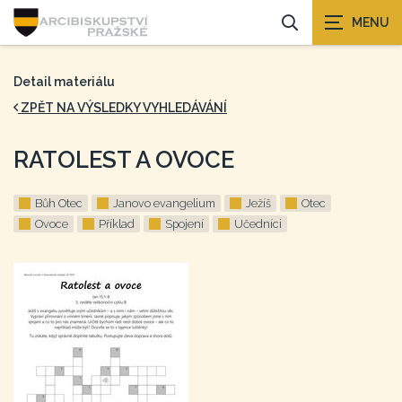
Detail materiálu
ZPĚT NA VÝSLEDKY VYHLEDÁVÁNÍ
RATOLEST A OVOCE
Bůh Otec
Janovo evangelium
Ježíš
Otec
Ovoce
Příklad
Spojení
Učedníci