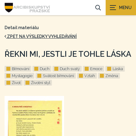
Detail materiálu
ZPĚT NA VÝSLEDKY VYHLEDÁVÁNÍ
ŘEKNI MI, JESTLI JE TOHLE LÁSKA
Biřmování
Duch
Duch svatý
Emoce
Láska
Mystagogie
Svátost biřmování
Vztah
Změna
Život
Životní styl