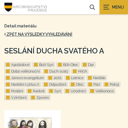
Detail materiálu
ZPĚT NA VÝSLEDKY VYHLEDÁVÁNÍ
SESLÁNÍ DUCHA SVATÉHO A
Apoštolové
Boží Syn
Bůh Otec
Dar
Doba velikonoční
Duch svatý
Hřích
Janovo evangelium
Ježíš
Letnice
Neděle
Nedělní cyklus A
Odpuštění
Otec
Pán
Pokoj
Poslání
Radost
Syn
Učedníci
Velikonoce
Vzkříšení
Zjevení