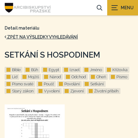
Detail materiálu
ZPĚT NA VÝSLEDKY VYHLEDÁVÁNÍ
SETKÁNÍ S HOSPODINEM
Bible
Bůh
Egypt
Izrael
Jméno
Křížovka
Lid
Mojžíš
Národ
Odchod
Oheň
Písmo
Písmo svaté
Poušť
Povolání
Setkání
Starý zákon
Vyvolení
Zjevení
Životní příběh