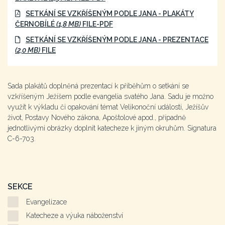
SETKÁNÍ SE VZKŘÍŠENÝM PODLE JANA - PLAKÁTY
ČERNOBÍLÉ
(1,8 MB)
FILE-PDF
SETKÁNÍ SE VZKŘÍŠENÝM PODLE JANA - PREZENTACE
(2,0 MB)
FILE
Sada plakátů doplněná prezentací k příběhům o setkání se
vzkříšeným Ježíšem podle evangelia svatého Jana. Sadu je možno
využít k výkladu či opakování témat Velikonoční události, Ježíšův
život, Postavy Nového zákona, Apoštolové apod., případně
jednotlivými obrázky doplnit katecheze k jiným okruhům. Signatura
C-6-703.
SEKCE
Evangelizace
Katecheze a výuka náboženství