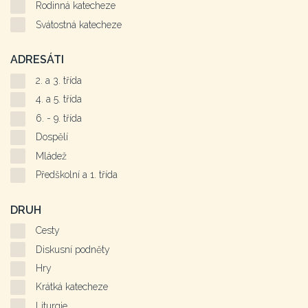
Rodinná katecheze
Svátostná katecheze
ADRESÁTI
2. a 3. třída
4. a 5. třída
6. - 9. třída
Dospělí
Mládež
Předškolní a 1. třída
DRUH
Cesty
Diskusní podněty
Hry
Krátká katecheze
Liturgie