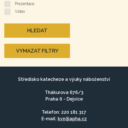
Prezentace
Video
HLEDAT
VYMAZAT FILTRY
Středisko katecheze a výuky náboženství
Thákurova 676/3
Praha 6 - Dejvice
Telefon: 220 181 317
E-mail:
kvn@apha.cz