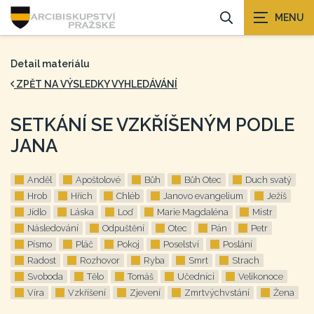
Detail materiálu
ZPĚT NA VÝSLEDKY VYHLEDÁVÁNÍ
SETKÁNÍ SE VZKŘÍŠENÝM PODLE
JANA
Anděl
Apoštolové
Bůh
Bůh Otec
Duch svatý
Hrob
Hřích
Chléb
Janovo evangelium
Ježíš
Jídlo
Láska
Loď
Marie Magdaléna
Mistr
Následování
Odpuštění
Otec
Pán
Petr
Písmo
Pláč
Pokoj
Poselství
Poslání
Radost
Rozhovor
Ryba
Smrt
Strach
Svoboda
Tělo
Tomáš
Učedníci
Velikonoce
Víra
Vzkříšení
Zjevení
Zmrtvýchvstání
Žena