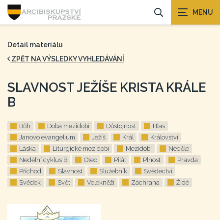
Detail materiálu
ZPĚT NA VÝSLEDKY VYHLEDÁVÁNÍ
SLAVNOST JEŽÍŠE KRISTA KRÁLE
B
Bůh
Doba mezidobí
Důstojnost
Hlas
Janovo evangelium
Ježíš
Král
Království
Láska
Liturgické mezidobí
Mezidobí
Neděle
Nedělní cyklus B
Otec
Pilát
Plnost
Pravda
Příchod
Slavnost
Služebník
Svědectví
Svědek
Svět
Velekněží
Záchrana
Židé