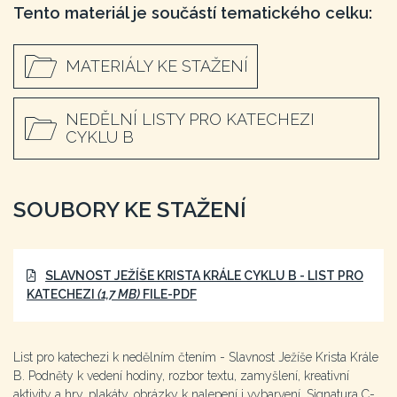
Tento materiál je součástí tematického celku:
MATERIÁLY KE STAŽENÍ
NEDĚLNÍ LISTY PRO KATECHEZI
CYKLU B
SOUBORY KE STAŽENÍ
SLAVNOST JEŽÍŠE KRISTA KRÁLE CYKLU B - LIST PRO
KATECHEZI
(1,7 MB)
FILE-PDF
List pro katechezi k nedělním čtením - Slavnost Ježíše Krista Krále
B. Podněty k vedení hodiny, rozbor textu, zamyšlení, kreativní
aktivity a hry, plakáty, obrázky k nalepení i vybarvení. Signatura C-