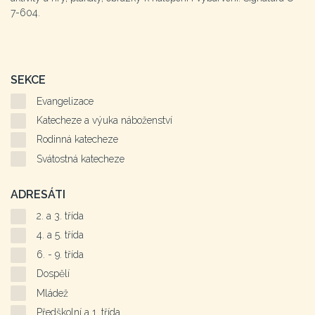
7-604.
SEKCE
Evangelizace
Katecheze a výuka náboženství
Rodinná katecheze
Svátostná katecheze
ADRESÁTI
2. a 3. třída
4. a 5. třída
6. - 9. třída
Dospělí
Mládež
Předškolní a 1. třída