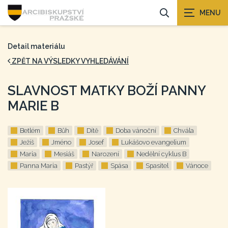
Detail materiálu
ZPĚT NA VÝSLEDKY VYHLEDÁVÁNÍ
SLAVNOST MATKY BOŽÍ PANNY
MARIE B
Betlém
Bůh
Dítě
Doba vánoční
Chvála
Ježíš
Jméno
Josef
Lukášovo evangelium
Maria
Mesiáš
Narození
Nedělní cyklus B
Panna Maria
Pastýř
Spása
Spasitel
Vánoce