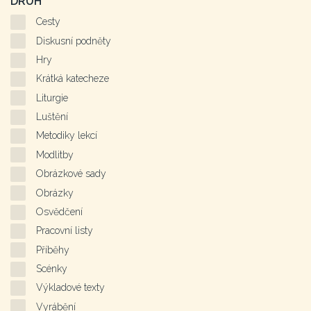
DRUH
Cesty
Diskusní podněty
Hry
Krátká katecheze
Liturgie
Luštění
Metodiky lekcí
Modlitby
Obrázkové sady
Obrázky
Osvědčení
Pracovní listy
Příběhy
Scénky
Výkladové texty
Vyrábění