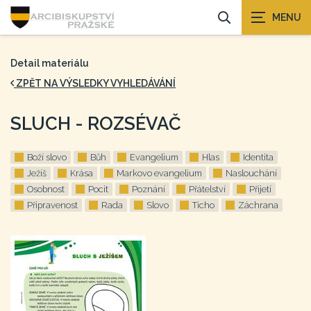
Detail materiálu
ZPĚT NA VÝSLEDKY VYHLEDÁVÁNÍ
SLUCH - ROZSÉVAČ
Boží slovo
Bůh
Evangelium
Hlas
Identita
Ježíš
Krása
Markovo evangelium
Naslouchání
Osobnost
Pocit
Poznání
Přátelství
Přijetí
Připravenost
Rada
Slovo
Ticho
Záchrana