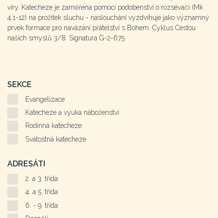
víry. Katecheze je zaměřena pomocí podobenství o rozsévači (Mk
4,1-12) na prožitek sluchu - naslouchání vyzdvihuje jako významný
prvek formace pro navázání přátelství s Bohem. Cyklus Cestou
našich smyslů 3/8. Signatura G-2-675.
SEKCE
Evangelizace
Katecheze a výuka náboženství
Rodinná katecheze
Svátostná katecheze
ADRESÁTI
2. a 3. třída
4. a 5. třída
6. - 9. třída