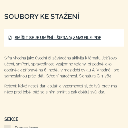
SOUBORY KE STAŽENÍ
SMÍŘIT SE JE UMĚNÍ - ŠIFRA
(0,2 MB)
FILE-PDF
Šifra vhodná jako úvodní či závěrečná aktivita k tématu Ježíšovo
učení, smíření, spravedlnost, vzájemné vztahy, případně jako
doplněk k přípravě na 6. neděli v mezidobí cyklu A. Vhodné i pro
samostatnou práci dětí. Střední náročnost. Signatura G-1-764.
Řešení: Když neseš dar k oltáři a vzpomeneš si, že tvůj bratr má
něco proti tobě, běž se s ním smířit a pak obětuj svůj dar.
SEKCE
Evangelizace