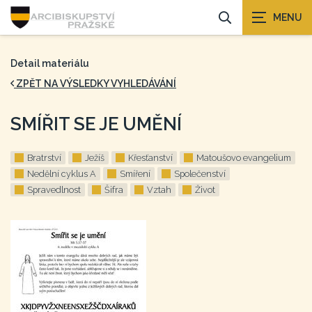
Detail materiálu
ZPĚT NA VÝSLEDKY VYHLEDÁVÁNÍ
SMÍŘIT SE JE UMĚNÍ
Bratrství
Ježíš
Křesťanství
Matoušovo evangelium
Nedělní cyklus A
Smíření
Společenství
Spravedlnost
Šifra
Vztah
Život