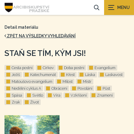
Detail materiálu
ZPĚT NA VÝSLEDKY VYHLEDÁVÁNÍ
STAŇ SE TÍM, KÝM JSI!
Cesta postní
Církev
Doba postní
Evangelium
Ježíš
Katechumenát
Křest
Láska
Laskavost
Matoušovo evangelium
Milost
Mistr
Nedělní cyklus A
Obrácení
Povolání
Půst
Spása
Světlo
Víra
Vzkříšení
Znamení
Zrak
Život