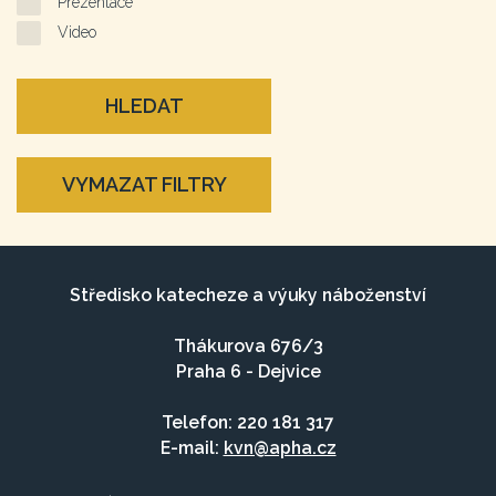
Prezentace
Video
HLEDAT
VYMAZAT FILTRY
Středisko katecheze a výuky náboženství
Thákurova 676/3
Praha 6 - Dejvice
Telefon: 220 181 317
E-mail:
kvn@apha.cz