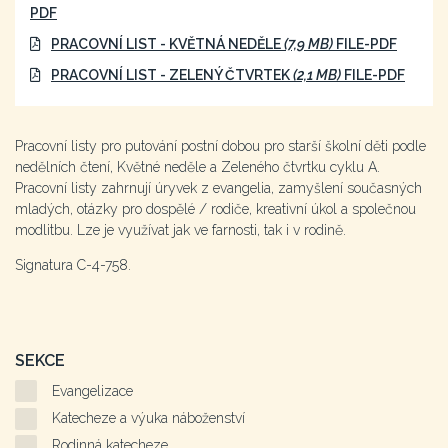
PDF
PRACOVNÍ LIST - KVĚTNÁ NEDĚLE
(7,9 MB)
FILE-PDF
PRACOVNÍ LIST - ZELENÝ ČTVRTEK
(2,1 MB)
FILE-PDF
Pracovní listy pro putování postní dobou pro starší školní děti podle
nedělních čtení, Květné neděle a Zeleného čtvrtku cyklu A.
Pracovní listy zahrnují úryvek z evangelia, zamyšlení současných
mladých, otázky pro dospělé / rodiče, kreativní úkol a společnou
modlitbu. Lze je využívat jak ve farnosti, tak i v rodině.
Signatura C-4-758.
SEKCE
Evangelizace
Katecheze a výuka náboženství
Rodinná katecheze