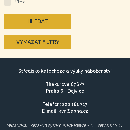
Video
HLEDAT
VYMAZAT FILTRY
Středisko katecheze a výuky náboženství
Thákurova 676/3
Praha 6 - Dejvice
Telefon: 220 181 317
E-mail:
kvn@apha.cz
Mapa webu
|
Redakční systém
WebRedakce
-
NETservis s.r.o.
©