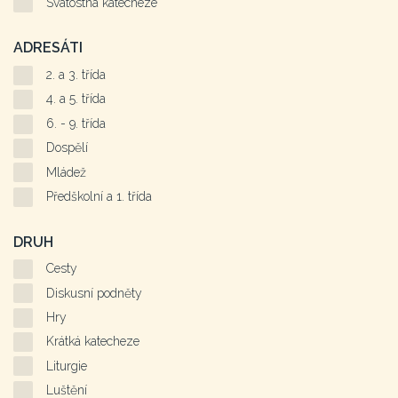
Svátostná katecheze
ADRESÁTI
2. a 3. třída
4. a 5. třída
6. - 9. třída
Dospělí
Mládež
Předškolní a 1. třída
DRUH
Cesty
Diskusní podněty
Hry
Krátká katecheze
Liturgie
Luštění