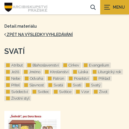
Detail materiálu
ZPĚT NA VÝSLEDKY VYHLEDÁVÁNÍ
SVATÍ
Atribut
Blahoslavenství
Církev
Evangelium
Ježíš
Jméno
Křesťanství
Láska
Liturgický rok
Nebe
Odvaha
Patron
Poselství
Příklad
Přítel
Slavnost
Svatá
Svatí
Svatý
Svědectví
Světec
Světice
Vzor
Život
Životní styl