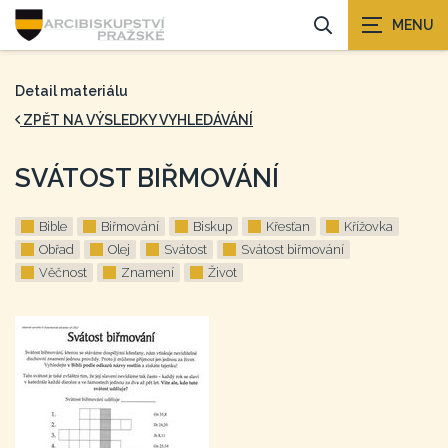
Detail materiálu
ZPĚT NA VÝSLEDKY VYHLEDÁVÁNÍ
SVÁTOST BIŘMOVÁNÍ
Bible
Biřmování
Biskup
Křesťan
Křížovka
Obřad
Olej
Svátost
Svátost biřmování
Věčnost
Znamení
Život