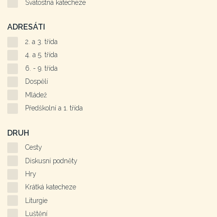
Svátostná katecheze
ADRESÁTI
2. a 3. třída
4. a 5. třída
6. - 9. třída
Dospělí
Mládež
Předškolní a 1. třída
DRUH
Cesty
Diskusní podněty
Hry
Krátká katecheze
Liturgie
Luštění