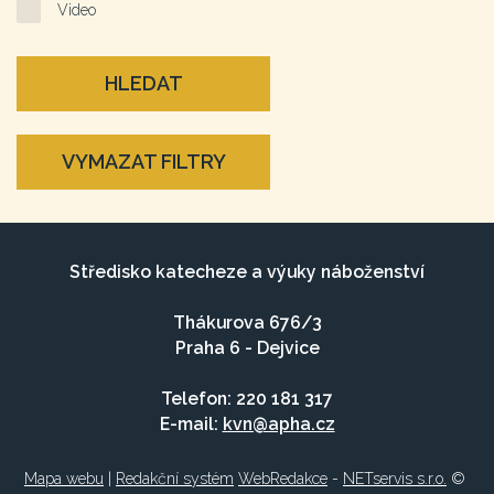
Video
HLEDAT
VYMAZAT FILTRY
Středisko katecheze a výuky náboženství
Thákurova 676/3
Praha 6 - Dejvice
Telefon: 220 181 317
E-mail:
kvn@apha.cz
Mapa webu
|
Redakční systém
WebRedakce
-
NETservis s.r.o.
©