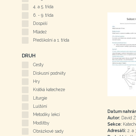
4. a 5. třída
6. - 9. třída
Dospělí
Mládež
Předškolní a 1. třída
DRUH
Cesty
Diskusní podněty
Hry
Krátká katecheze
Liturgie
Luštění
Datum nahrán
Metodiky lekcí
Autor:
David Ž
Modlitby
Sekce:
Katech
Adresáti:
2. a 
Obrázkové sady