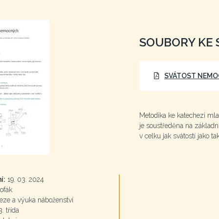
SOUBORY KE 
SVÁTOST NEMO
Metodika ke katechezi mla
je soustředěna na základní 
v celku jak svátostí jako t
í:
19. 03. 2024
ofák
eze a výuka náboženství
3. třída