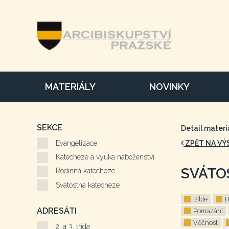
MATERIÁLY
NOVINKY
SEKCE
Detail materi
Evangelizace
ZPĚT NA VÝ
Katecheze a výuka náboženství
SVÁTO
Rodinná katecheze
Svátostná katecheze
Bible
B
ADRESÁTI
Pomazání
Věčnost
2. a 3. třída