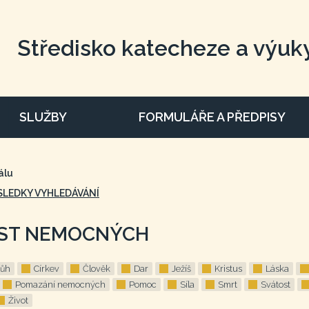
Středisko katecheze a výuk
SLUŽBY
FORMULÁŘE A PŘEDPISY
álu
SLEDKY VYHLEDÁVÁNÍ
ST NEMOCNÝCH
ůh
Církev
Člověk
Dar
Ježíš
Kristus
Láska
Pomazání nemocných
Pomoc
Síla
Smrt
Svátost
Život