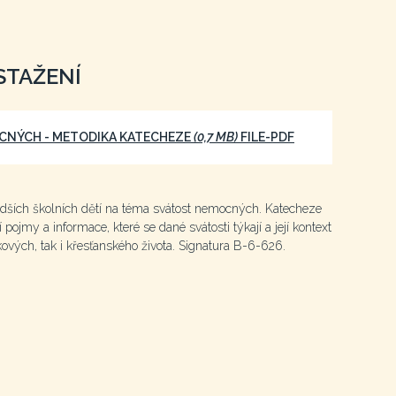
STAŽENÍ
CNÝCH - METODIKA KATECHEZE
(0,7 MB)
FILE-PDF
dších školních dětí na téma svátost nemocných. Katecheze
pojmy a informace, které se dané svátosti týkají a její kontext
akových, tak i křesťanského života. Signatura B-6-626.