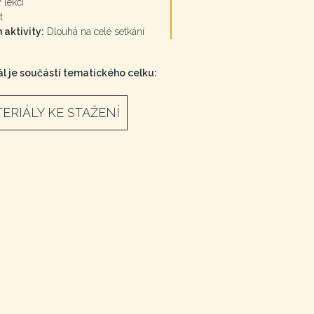
 lekcí
t
 aktivity:
Dlouhá na celé setkání
l je součástí tematického celku:
ERIÁLY KE STAŽENÍ