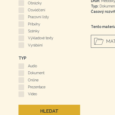
Druh:
Metodiky
Obrázky
Typ:
Dokumen
Osvědčení
Časový rozvrh
Pracovní listy
Příběhy
Tento materiá
Scénky
Výkladové texty
MAT
Vyrábění
TYP
Audio
Dokument
Online
Prezentace
Video
HLEDAT