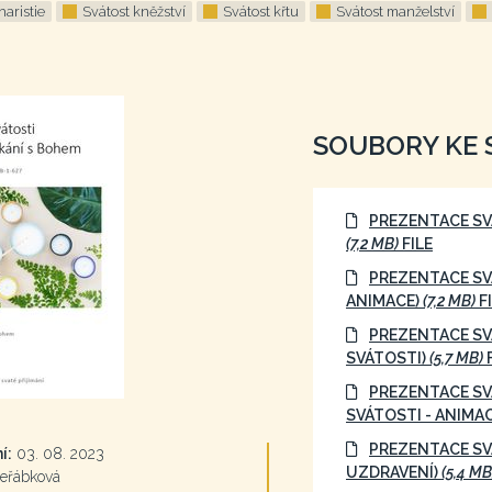
haristie
Svátost kněžství
Svátost křtu
Svátost manželství
SOUBORY KE 
PREZENTACE SV
(7,2 MB)
FILE
PREZENTACE SV
ANIMACE)
(7,2 MB)
F
PREZENTACE SVÁ
SVÁTOSTI)
(5,7 MB)
F
PREZENTACE SVÁ
SVÁTOSTI - ANIMA
PREZENTACE SV
í:
03. 08. 2023
UZDRAVENÍ)
(5,4 MB
eřábková