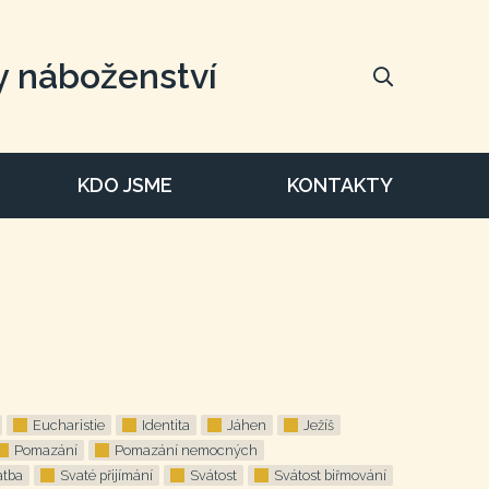
y náboženství
KDO JSME
KONTAKTY
Eucharistie
Identita
Jáhen
Ježíš
Pomazání
Pomazání nemocných
atba
Svaté přijímání
Svátost
Svátost biřmování