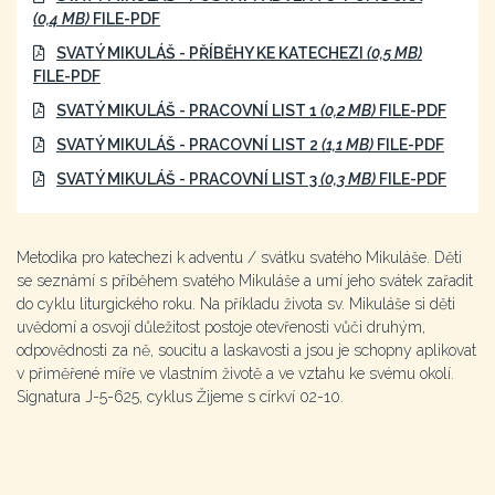
(0,4 MB)
FILE-PDF
SVATÝ MIKULÁŠ - PŘÍBĚHY KE KATECHEZI
(0,5 MB)
FILE-PDF
SVATÝ MIKULÁŠ - PRACOVNÍ LIST 1
(0,2 MB)
FILE-PDF
SVATÝ MIKULÁŠ - PRACOVNÍ LIST 2
(1,1 MB)
FILE-PDF
SVATÝ MIKULÁŠ - PRACOVNÍ LIST 3
(0,3 MB)
FILE-PDF
Metodika pro katechezi k adventu / svátku svatého Mikuláše. Děti
se seznámí s příběhem svatého Mikuláše a umí jeho svátek zařadit
do cyklu liturgického roku. Na příkladu života sv. Mikuláše si děti
uvědomí a osvojí důležitost postoje otevřenosti vůči druhým,
odpovědnosti za ně, soucitu a laskavosti a jsou je schopny aplikovat
v přiměřené míře ve vlastním životě a ve vztahu ke svému okolí.
Signatura J-5-625, cyklus Žijeme s církví 02-10.