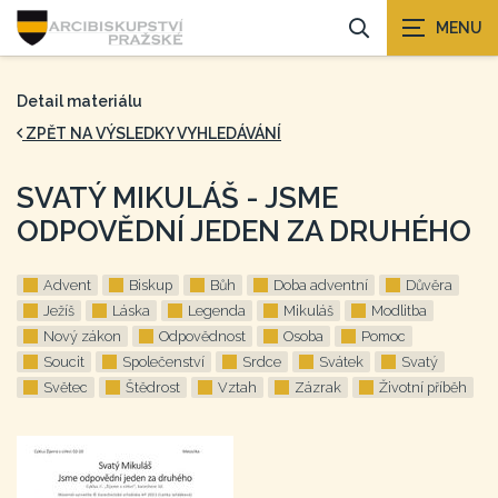
Detail materiálu
ZPĚT NA VÝSLEDKY VYHLEDÁVÁNÍ
SVATÝ MIKULÁŠ - JSME
ODPOVĚDNÍ JEDEN ZA DRUHÉHO
Advent
Biskup
Bůh
Doba adventní
Důvěra
Ježíš
Láska
Legenda
Mikuláš
Modlitba
Nový zákon
Odpovědnost
Osoba
Pomoc
Soucit
Společenství
Srdce
Svátek
Svatý
Světec
Štědrost
Vztah
Zázrak
Životní příběh