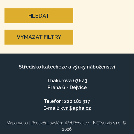
HLEDAT
VYMAZAT FILTRY
Středisko katecheze a výuky náboženství
Thákurova 676/3
Praha 6 - Dejvice
Telefon: 220 181 317
E-mail:
kvn@apha.cz
Mapa webu
|
Redakční systém
WebRedakce
-
NETservis s.r.o.
©
2026