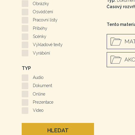
Typ:
Dokumen
Obrázky
Časový rozvrh
Osvědčení
Pracovní listy
Tento materiá
Příběhy
Scénky
MAT
Výkladové texty
Vyrábění
AKC
TYP
Audio
Dokument
Online
Prezentace
Video
HLEDAT