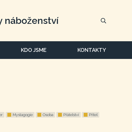
y náboženství
KDO JSME
KONTAKTY
er
Mystagogie
Osoba
Přátelství
Přítel