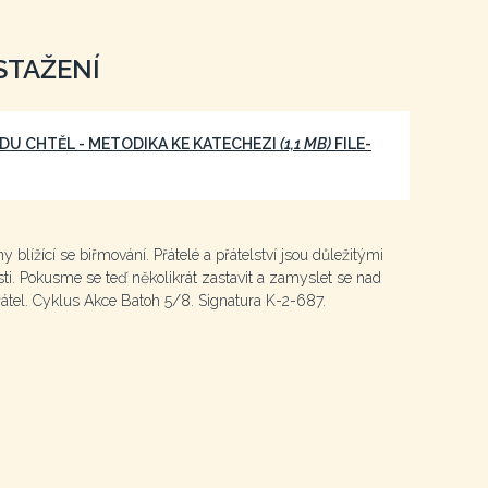
STAŽENÍ
DU CHTĚL - METODIKA KE KATECHEZI
(1,1 MB)
FILE-
y blížící se biřmování. Přátelé a přátelství jsou důležitými
ti. Pokusme se teď několikrát zastavit a zamyslet se nad
átel. Cyklus Akce Batoh 5/8. Signatura K-2-687.