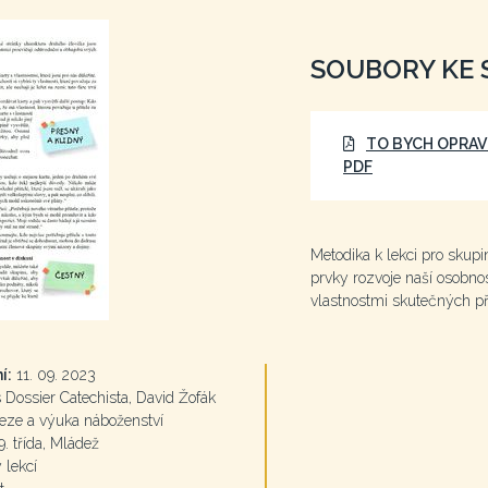
SOUBORY KE 
TO BYCH OPRAV
PDF
Metodika k lekci pro skupin
prvky rozvoje naší osobnos
vlastnostmi skutečných př
í:
11. 09. 2023
Dossier Catechista, David Žofák
eze a výuka náboženství
9. třída, Mládež
 lekcí