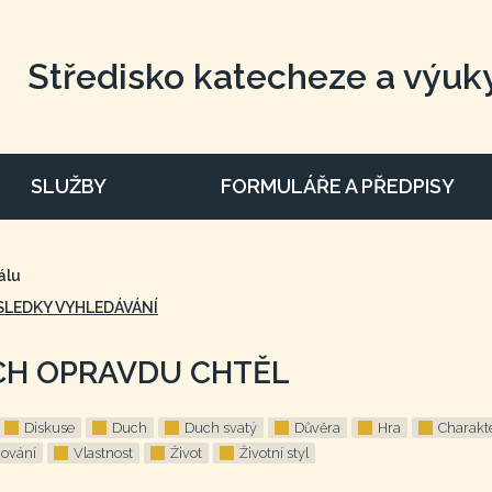
Středisko katecheze a výuk
SLUŽBY
FORMULÁŘE A PŘEDPISY
álu
SLEDKY VYHLEDÁVÁNÍ
CH OPRAVDU CHTĚL
Diskuse
Duch
Duch svatý
Důvěra
Hra
Charakt
mování
Vlastnost
Život
Životní styl