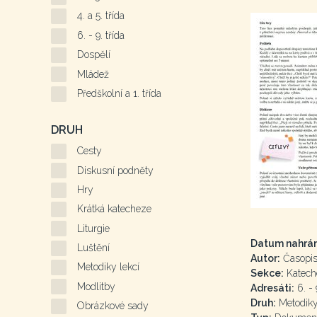
4. a 5. třída
6. - 9. třída
Dospělí
Mládež
Předškolní a 1. třída
DRUH
Cesty
Diskusní podněty
Hry
Krátká katecheze
Liturgie
Datum nahrán
Luštění
Autor:
Časopis 
Metodiky lekcí
Sekce:
Katech
Modlitby
Adresáti:
6. - 
Druh:
Metodiky
Obrázkové sady