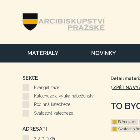
MATERIÁLY
NOVINKY
SEKCE
Detail materi
Evangelizace
ZPĚT NA VÝ
Katecheze a výuka náboženství
TO BY
Rodinná katecheze
Svátostná katecheze
Biřmování
ADRESÁTI
Svátost biř
2. a 3. třída