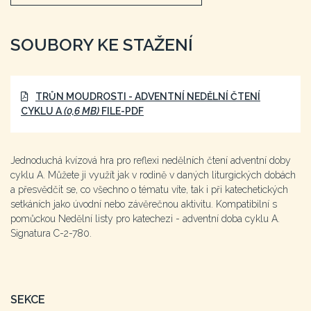
SOUBORY KE STAŽENÍ
TRŮN MOUDROSTI - ADVENTNÍ NEDĚLNÍ ČTENÍ
CYKLU A
(0,6 MB)
FILE-PDF
Jednoduchá kvízová hra pro reflexi nedělních čtení adventní doby
cyklu A. Můžete ji využít jak v rodině v daných liturgických dobách
a přesvědčit se, co všechno o tématu víte, tak i při katechetických
setkáních jako úvodní nebo závěrečnou aktivitu. Kompatibilní s
pomůckou Nedělní listy pro katechezi - adventní doba cyklu A.
Signatura C-2-780.
SEKCE