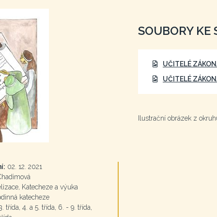
SOUBORY KE 
UČITELÉ ZÁKON
UČITELÉ ZÁKON
Ilustrační obrázek z okru
í:
02. 12. 2021
Chadimová
izace, Katecheze a výuka
odinná katecheze
. třída, 4. a 5. třída, 6. - 9. třída,