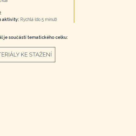
třída
t
 aktivity:
Rychlá (do 5 minut)
l je součástí tematického celku:
ERIÁLY KE STAŽENÍ