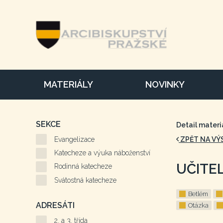
MATERIÁLY
NOVINKY
SEKCE
Detail materi
Evangelizace
ZPĚT NA VÝ
Katecheze a výuka náboženství
UČITE
Rodinná katecheze
Svátostná katecheze
Betlém
ADRESÁTI
Otázka
2. a 3. třída