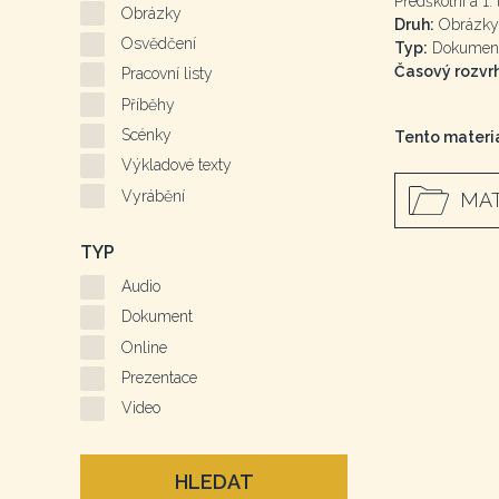
Předškolní a 1. 
Obrázky
Druh:
Obrázky
Osvědčení
Typ:
Dokumen
Časový rozvrh
Pracovní listy
Příběhy
Scénky
Tento materiá
Výkladové texty
Vyrábění
MAT
TYP
Audio
Dokument
Online
Prezentace
Video
HLEDAT