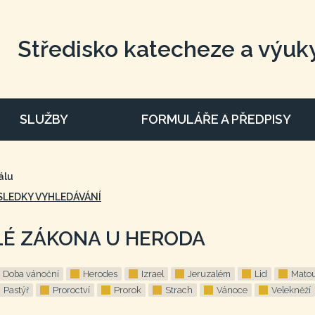
Středisko katecheze a výuk
SLUŽBY
FORMULÁŘE A PŘEDPISY
álu
SLEDKY VYHLEDÁVÁNÍ
LÉ ZÁKONA U HERODA
Doba vánoční
Herodes
Izrael
Jeruzalém
Lid
Matou
Pastýř
Proroctví
Prorok
Strach
Vánoce
Velekněží