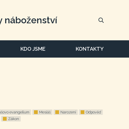
y náboženství
KDO JSME
KONTAKTY
šovo evangelium
Mesiáš
Narození
Odpověď
Zákon