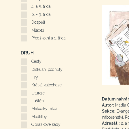
4. a 5. třída
6. - 9. třída
Dospělí
Mládež
Předškolní a 1. třída
DRUH
Cesty
Diskusní podněty
Hry
Krátká katecheze
Liturgie
Datum nahrán
Luštění
Autor:
Madla 
Metodiky lekcí
Sekce:
Evangel
Modlitby
náboženství, R
Adresáti:
2. a 3
Obrázkové sady