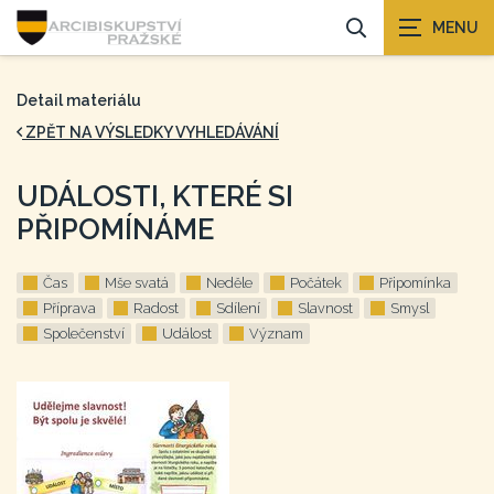
Detail materiálu
ZPĚT NA VÝSLEDKY VYHLEDÁVÁNÍ
UDÁLOSTI, KTERÉ SI
PŘIPOMÍNÁME
Čas
Mše svatá
Neděle
Počátek
Připomínka
Příprava
Radost
Sdílení
Slavnost
Smysl
Společenství
Událost
Význam