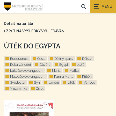
Detail materiálu
ZPĚT NA VÝSLEDKY VYHLEDÁVÁNÍ
ÚTĚK DO EGYPTA
Budoucnost
Cesta
Dějiny spásy
Dětství
Doba vánoční
Důvěra
Egypt
Ježíš
Lukášovo evangelium
Maria
Matka
Matoušovo evangelium
Panna Maria
Příběh
Svědectví
Syn
Umění
Útěk
Vánoce
Vzpomínka
Život